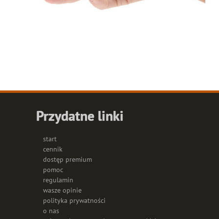
Przydatne linki
start
cennik
dostęp premium
pomoc
regulamin
wasze opinie
polityka prywatności
o nas