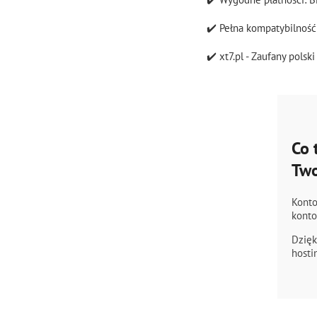
✔️ Pełna kompatybilnoś
✔️ xt7.pl - Zaufany polsk
Co 
Two
Konto
konto
Dzięk
hosti