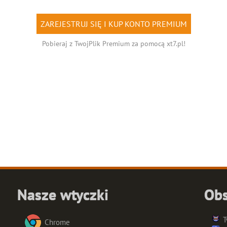
ZAREJESTRUJ SIĘ I KUP KONTO PREMIUM
Pobieraj z TwojPlik Premium za pomocą xt7.pl!
Nasze wtyczki
Obs
T
Chrome