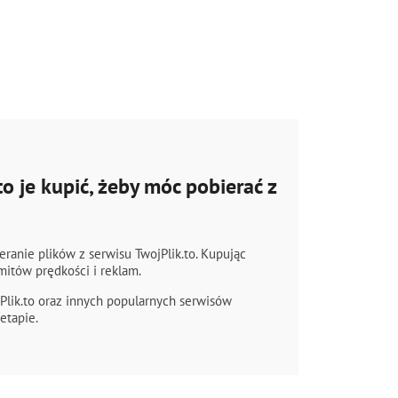
o je kupić, żeby móc pobierać z
anie plików z serwisu TwojPlik.to. Kupując
mitów prędkości i reklam.
Plik.to oraz innych popularnych serwisów
etapie.