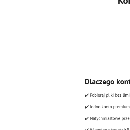
Kon
Dlaczego kont
✔️ Pobieraj pliki bez li
✔️ Jedno konto premium 
✔️ Natychmiastowe prze
✔️ Wygodne płatności: B