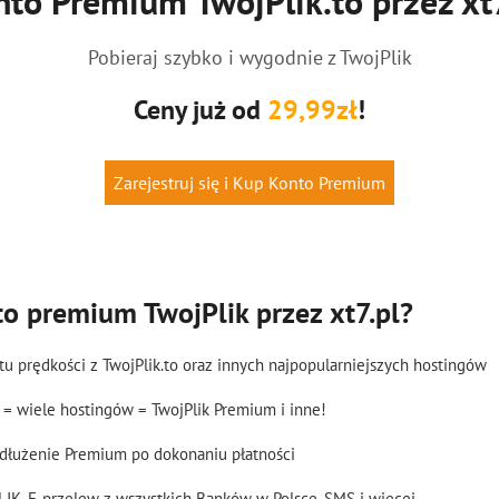
to Premium TwojPlik.to przez xt7
Pobieraj szybko i wygodnie z TwojPlik
Ceny już od
29,99zł
!
Zarejestruj się i Kup Konto Premium
o premium TwojPlik przez xt7.pl?
mitu prędkości z TwojPlik.to oraz innych najpopularniejszych hostingów
= wiele hostingów = TwojPlik Premium i inne!
dłużenie Premium po dokonaniu płatności
LIK, E-przelew z wszystkich Banków w Polsce, SMS i więcej