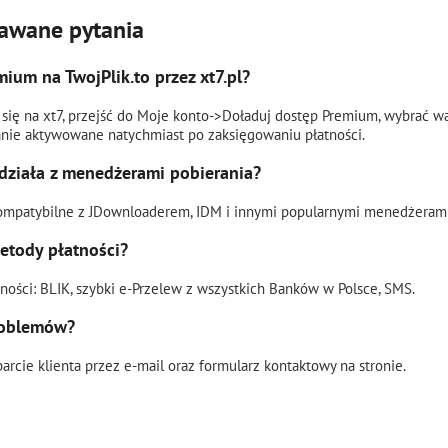
dawane pytania
mium na TwojPlik.to przez xt7.pl?
 się na xt7, przejść do Moje konto->Doładuj dostęp Premium, wybrać w
nie aktywowane natychmiast po zaksięgowaniu płatności.
działa z menedżerami pobierania?
 kompatybilne z JDownloaderem, IDM i innymi popularnymi menedżerami
etody płatności?
ości: BLIK, szybki e-Przelew z wszystkich Banków w Polsce, SMS.
problemów?
rcie klienta przez e-mail oraz formularz kontaktowy na stronie.