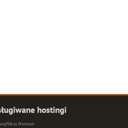
ługiwane hostingi
wojPlik.to Premium