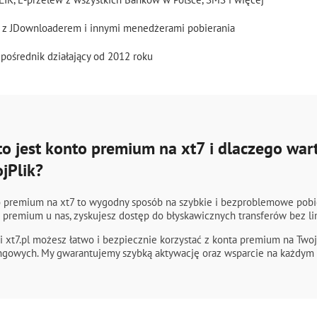
ć z JDownloaderem i innymi menedżerami pobierania
i pośrednik działający od 2012 roku
to jest konto premium na xt7 i dlaczego wart
jPlik?
 premium na xt7 to wygodny sposób na szybkie i bezproblemowe pobier
 premium u nas, zyskujesz dostęp do błyskawicznych transferów bez li
i xt7.pl możesz łatwo i bezpiecznie korzystać z konta premium na Twoj
ngowych. My gwarantujemy szybką aktywację oraz wsparcie na każdym 