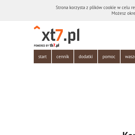
Strona korzysta z plików cookie w celu re
Możesz okre
start
cennik
dodatki
pomoc
wasz